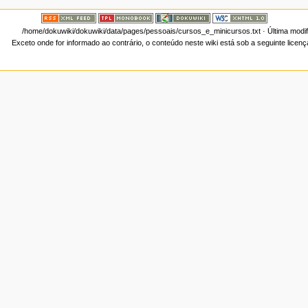
/home/dokuwiki/dokuwiki/data/pages/pessoais/cursos_e_minicursos.txt
· Última modi
Exceto onde for informado ao contrário, o conteúdo neste wiki está sob a seguinte licen