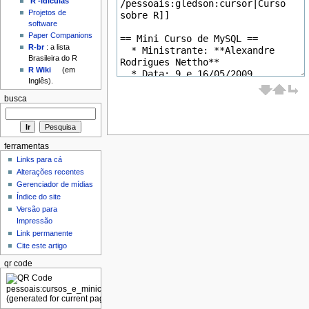
'R'-idículas
Projetos de
software
Paper Companions
R-br
: a lista
Brasileira do R
R Wiki
(em
Inglês).
busca
ferramentas
Links para cá
Alterações recentes
Gerenciador de mídias
Índice do site
Versão para
Impressão
Link permanente
Cite este artigo
qr code