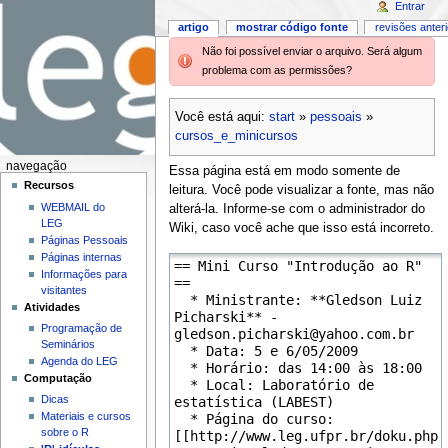
Entrar
artigo
mostrar código fonte
revisões anter
Não foi possível enviar o arquivo. Será algum
problema com as permissões?
Você está aqui:
start
»
pessoais
»
cursos_e_minicursos
navegação
Essa página está em modo somente de
Recursos
leitura. Você pode visualizar a fonte, mas não
WEBMAIL do
alterá-la. Informe-se com o administrador do
LEG
Wiki, caso você ache que isso está incorreto.
Páginas Pessoais
Páginas internas
Informações para
visitantes
Atividades
Programação de
Seminários
Agenda do LEG
Computação
Dicas
Materiais e cursos
sobre o R