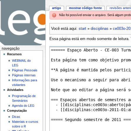
artigo
mostrar código fonte
revisões anter
Não foi possível enviar o arquivo. Será algum pr
Você está aqui:
start
»
disciplinas
»
ce003o-20
Essa página está em modo somente de leitura. V
navegação
Recursos
WEBMAIL do
LEG
Páginas Pessoais
Páginas internas
Informações para
visitantes
Atividades
Programação de
Seminários
Agenda do LEG
Computação
Dicas
Materiais e cursos
sobre o R