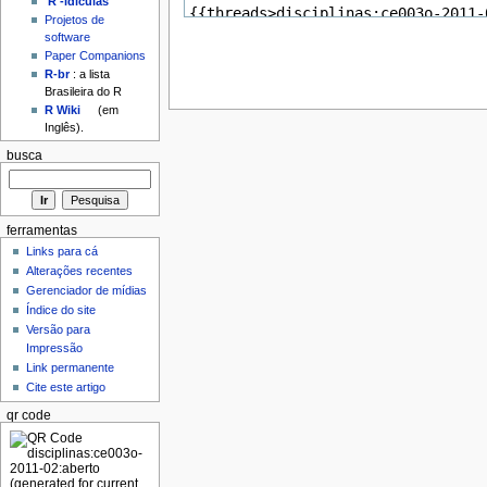
'R'-idículas
Projetos de
software
Paper Companions
R-br
: a lista
Brasileira do R
R Wiki
(em
Inglês).
busca
ferramentas
Links para cá
Alterações recentes
Gerenciador de mídias
Índice do site
Versão para
Impressão
Link permanente
Cite este artigo
qr code