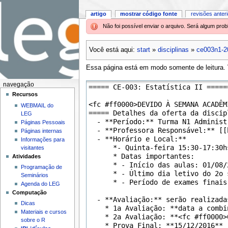
artigo
mostrar código fonte
revisões anter
Não foi possível enviar o arquivo. Será algum pr
Você está aqui:
start
»
disciplinas
»
ce003n1-2
Essa página está em modo somente de leitura. V
navegação
Recursos
WEBMAIL do
LEG
Páginas Pessoais
Páginas internas
Informações para
visitantes
Atividades
Programação de
Seminários
Agenda do LEG
Computação
Dicas
Materiais e cursos
sobre o R