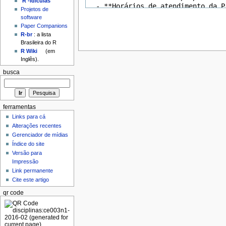
'R'-idículas
Projetos de
software
Paper Companions
R-br
: a lista
Brasileira do R
R Wiki
(em
Inglês).
busca
ferramentas
Links para cá
Alterações recentes
Gerenciador de mídias
Índice do site
Versão para
Impressão
Link permanente
Cite este artigo
qr code